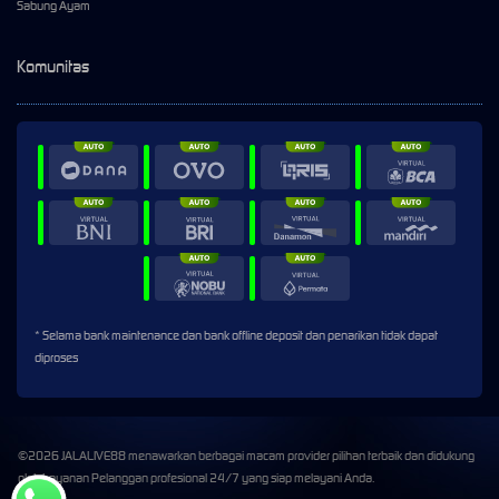
Sabung Ayam
Komunitas
* Selama bank maintenance dan bank offline deposit dan penarikan tidak dapat
diproses
©2026 JALALIVE88 menawarkan berbagai macam provider pilihan terbaik dan didukung
oleh Layanan Pelanggan profesional 24/7 yang siap melayani Anda.