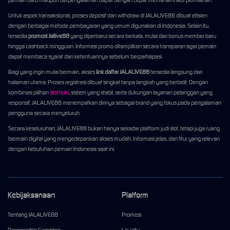
Untuk aspek transaksional, proses deposit dan withdraw di JALALIVE88 dibuat efisien
dengan berbagai metode pembayaran yang umum digunakan di Indonesia. Selain itu,
tersedia
promosi Jallive88
yang diperbarui secara berkala, mulai dari bonus member baru
hingga cashback mingguan. Informasi promo ditampilkan secara transparan agar pemain
dapat membaca syarat dan ketentuannya sebelum berpartisipasi.
Bagi yang ingin mulai bermain, akses
link daftar JALALIVE88
tersedia langsung dari
halaman utama. Proses registrasi dibuat singkat tanpa langkah yang berbelit. Dengan
kombinasi pilihan
slot hoki
, sistem yang stabil, serta dukungan layanan pelanggan yang
responsif, JALALIVE88 menempatkan dirinya sebagai brand yang fokus pada pengalaman
pengguna secara menyeluruh.
Secara keseluruhan, JALALIVE88 bukan hanya sekadar platform judi slot, tetapi juga ruang
bermain digital yang mengedepankan akses mudah, informasi jelas, dan fitur yang relevan
dengan kebutuhan pemain Indonesia saat ini.
Kebijaksanaan
Platform
Tentang JALALIVE88
Promosi
Responsible Gambling
Loyalty