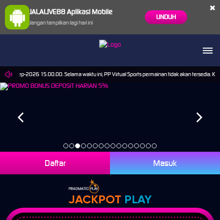
×
JALALIVE88 Aplikasi Mobile
UNDUH
Jangan tampilkan lagi hari ini
i 30-Sep-2026 15.00.00. Selama waktu ini, PP Virtual Sports permainan tidak akan tersedia. 
Daftar
Masuk
JACKPOT
PLAY