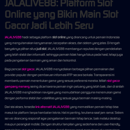
JALALIVE88: Platform Slot
Online yang Bikin Main Slot
Gacor Jadi Lebih Seru
JALALIVE88
hadir sebagai platform
slot online
yang dirancang untuk pemain Indonesia
yang mengutamakan kenyamanan, kecepatan akses, dan sistem yang jelas. Di tengah
banyaknya pilihan situs
judi slot
, JALALIVE88 membangun reputasi dengan pendekatan
yang lebih stabil dan informatif, sehingga pemain tidak hanya fokus pada hasil, tetapi juga
pada pengalaman bermain yang aman dan terkontrol.
Bagi pencari
slot gacor
, JALALIVE88 menyediakan berbagai pilihan permainan dari
provider populer dengan pembaruan informasi RTP secara berkala. Transparansi ini
membantu pemain menentukan game yang sesuai preferensi mereka. Istilah
slot gacor
gampang menang
sering dicari karena pemain ingin peluang yang lebih baik, dan di sinilah
JALALIVE88 menghadirkan navigasi yang memudahkan pengguna menemukan game
dengan performa stabil dan volatilitas yang sesuai gaya bermain masing-masing.
Dari sisi akses, tersedia
link alternatif JALALIVE88
yang memastikan pemain tetap bisa
masuk ke platform tanpa hambatan teknis. Hal ini penting, terutama saat jam ramai. Sistem
server dirancang responsif agar pengalaman bermain tetap lancar, baik melalui desktop
maupun perangkat mobile. Dengan struktur tampilan yang sederhana dan user-friendly,
pemain baru maupun berpengalaman dapat dengan cepat memahami alur permainan.