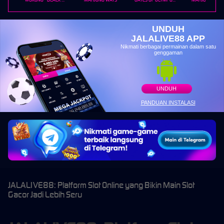
UNDUH
JALALIVE88 APP
Nikmati berbagai permainan dalam satu
genggaman
UNDUH
PANDUAN INSTALASI
JALALIVE88: Platform Slot Online yang Bikin Main Slot
Gacor Jadi Lebih Seru