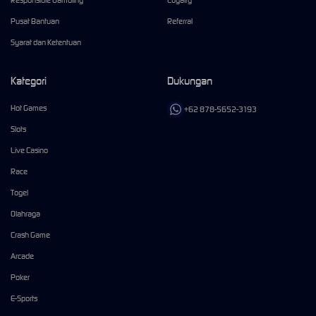
Pusat Bantuan
Referral
Syarat dan Ketentuan
Kategori
Dukungan
Hot Games
+62 878-5652-3193
Slots
Live Casino
Race
Togel
Olahraga
Crash Game
Arcade
Poker
E-Sports