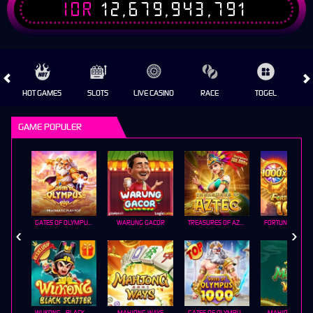
IDR
12,679,943,791
HOT GAMES
SLOTS
LIVE CASINO
RACE
TOGEL
OL
GAME POPULER
GATES OF OLYMPUS POP
WARUNG GACOR
TREASURES OF AZTEC
WUKONG - BLACK SCATTER
MAHJONG WAYS
GATES OF OLYMPUS 1000
MAHJONG WAYS